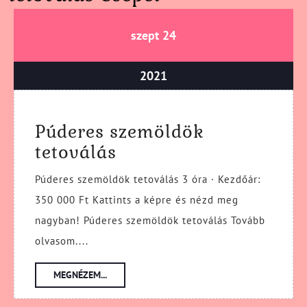
szeptember
szeptember
szept
24
24,
24,
2021
2021
szeptember
2021
24,
2021
Púderes szemöldök
Púderes
tetoválás
szemöldök
Púderes szemöldök tetoválás 3 óra · Kezdőár:
tetoválás
350 000 Ft Kattints a képre és nézd meg
nagyban! Púderes szemöldök tetoválás Tovább
olvasom....
MEGNÉZEM...
MEGNÉZEM...