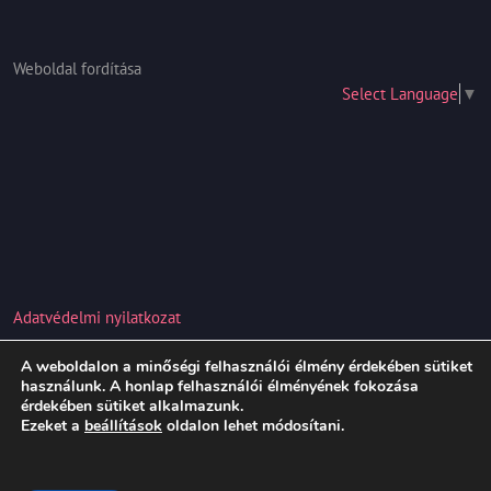
Weboldal fordítása
Select Language
▼
Adatvédelmi nyilatkozat
A weboldalon a minőségi felhasználói élmény érdekében sütiket
Hair Salon WordPress Theme
Copyright 2021
használunk. A honlap felhasználói élményének fokozása
érdekében sütiket alkalmazunk.
vivienkozmetika.com
Ezeket a
beállítások
oldalon lehet módosítani.
Scroll
Up