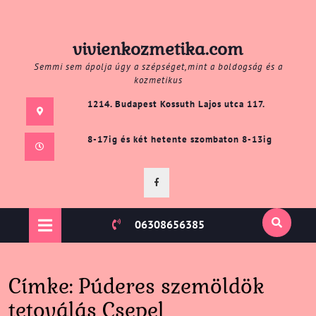
Skip
vivienkozmetika.com
to
Semmi sem ápolja úgy a szépséget,mint a boldogság és a
content
kozmetikus
1214. Budapest Kossuth Lajos utca 117.
8-17ig és két hetente szombaton 8-13ig
Facebook
Open
06308656385
Button
Címke:
Púderes szemöldök
tetoválás Csepel