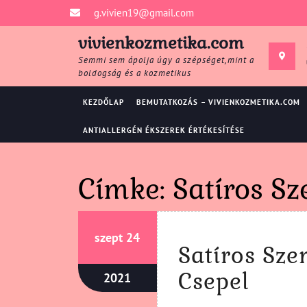
Skip
g.vivien19@gmail.com
to
content
vivienkozmetika.com
Semmi sem ápolja úgy a szépséget,mint a
boldogság és a kozmetikus
KEZDŐLAP
BEMUTATKOZÁS – VIVIENKOZMETIKA.COM
ANTIALLERGÉN ÉKSZEREK ÉRTÉKESÍTÉSE
Címke:
Satíros S
szeptember
szeptember
szept
24
Satíros Sze
24,
24,
2021
2021
Satír
Csepel
szeptember
2021
24,
Szem