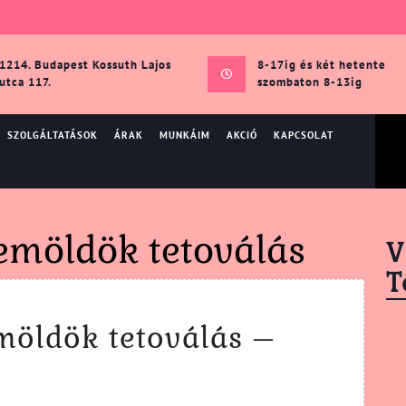
1214. Budapest Kossuth Lajos
8-17ig és két hetente
utca 117.
szombaton 8-13ig
SZOLGÁLTATÁSOK
ÁRAK
MUNKÁIM
AKCIÓ
KAPCSOLAT
zemöldök tetoválás
V
T
möldök tetoválás –
os
öldök