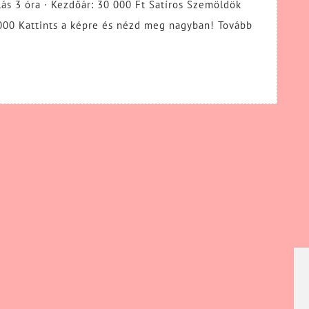
ás 3 óra · Kezdőár: 30 000 Ft Satíros Szemöldök
álás
0000 Kattints a képre és nézd meg nagyban! Tovább
el