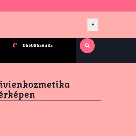
Facebook
06308656385
ivienkozmetika
érképen