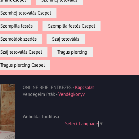
Szemhéj tetoválás Csepel
Szempilla festés
Szempilla festés Csepel
Szemöldök szedés
Száj tetoválás
Száj tetoválás Csepel
Tragus piercing
Tragus piercing Csepel
ONLINE BEJELENTKEZÉS -
Kapcsolat
Vendégeim írták -
Vendégkönyv
Weboldal fordítása
Select Language
▼