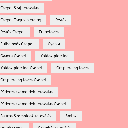
Csepel Száj tetoválás
Csepel Tragus piercing
festés
festés Csepel
Fülbelövés
Fülbelövés Csepel
Gyanta
Gyanta Csepel
Köldök piercing
Köldök piercing Csepel
Orr piercing lövés
Orr piercing lövés Csepel
Púderes szemöldök tetoválás
Púderes szemöldök tetoválás Csepel
Satíros Szemöldök tetoválás
Smink
smink csepel
Szemhéj tetoválás