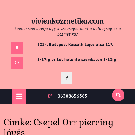
Skip
vivienkozmetika.com
to
Semmi sem ápolja úgy a szépséget,mint a boldogság és a
content
kozmetikus
1214. Budapest Kossuth Lajos utca 117.
8-17ig és két hetente szombaton 8-13ig
Facebook
Open
06308656385
Button
Címke:
Csepel Orr piercing
lövés