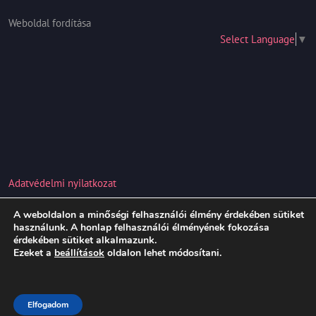
Weboldal fordítása
Select Language
▼
Adatvédelmi nyilatkozat
A weboldalon a minőségi felhasználói élmény érdekében sütiket
Hair Salon WordPress Theme
Copyright 2021
használunk. A honlap felhasználói élményének fokozása
érdekében sütiket alkalmazunk.
vivienkozmetika.com
Ezeket a
beállítások
oldalon lehet módosítani.
Scroll
Up
Elfogadom