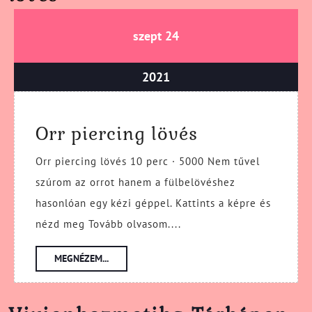
szeptember
szeptember
szept
24
24,
24,
2021
2021
szeptember
2021
24,
2021
Orr
Orr piercing lövés
piercing
Orr piercing lövés 10 perc · 5000 Nem tűvel
lövés
szúrom az orrot hanem a fülbelövéshez
hasonlóan egy kézi géppel. Kattints a képre és
nézd meg Tovább olvasom....
MEGNÉZEM...
MEGNÉZEM...