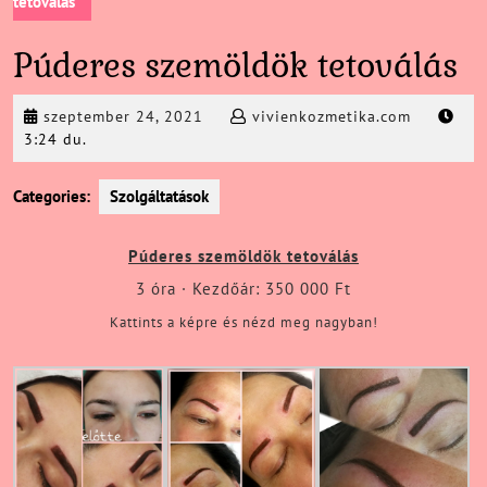
tetoválás
Púderes szemöldök tetoválás
szeptember
vivienkoz
szeptember 24, 2021
vivienkozmetika.com
24,
3:24 du.
2021
Categories:
Szolgáltatások
Púderes szemöldök tetoválás
3 óra · Kezdőár: 350 000 Ft
Kattints a képre és nézd meg nagyban!