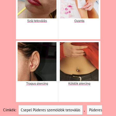
Száj tetoválás
Gyanta
Tragus piercing
Köldök piercing
Címkék:
Csepel Púderes szemöldök tetoválás
,
Púderes