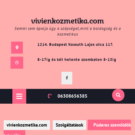
Skip
vivienkozmetika.com
to
Semmi sem ápolja úgy a szépséget,mint a boldogság és a
content
kozmetikus
1214. Budapest Kossuth Lajos utca 117.
8-17ig és két hetente szombaton 8-13ig
Facebook
Open
06308656385
Button
vivienkozmetika.com
Szolgáltatások
Púderes szemöldök