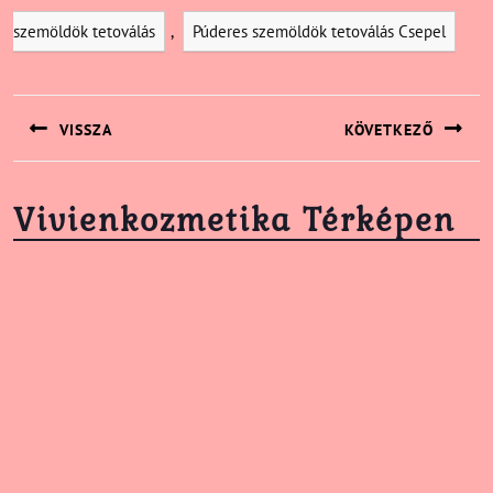
szemöldök tetoválás
,
Púderes szemöldök tetoválás Csepel
Bejegyzés
navigáció
VISSZA
KÖVETKEZŐ
Previous
Next
post:
post:
Vivienkozmetika Térképen