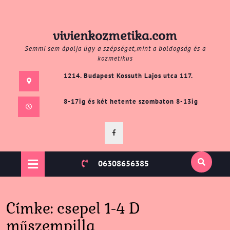
Skip
vivienkozmetika.com
to
Semmi sem ápolja úgy a szépséget,mint a boldogság és a
content
kozmetikus
1214. Budapest Kossuth Lajos utca 117.
8-17ig és két hetente szombaton 8-13ig
Facebook
Open
06308656385
Button
Címke:
csepel 1-4 D
műszempilla