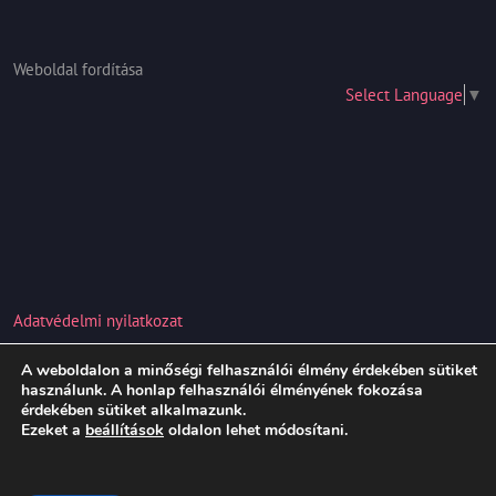
Weboldal fordítása
Select Language
▼
Adatvédelmi nyilatkozat
A weboldalon a minőségi felhasználói élmény érdekében sütiket
Hair Salon WordPress Theme
Copyright 2021
használunk. A honlap felhasználói élményének fokozása
érdekében sütiket alkalmazunk.
vivienkozmetika.com
Ezeket a
beállítások
oldalon lehet módosítani.
Scroll
Up