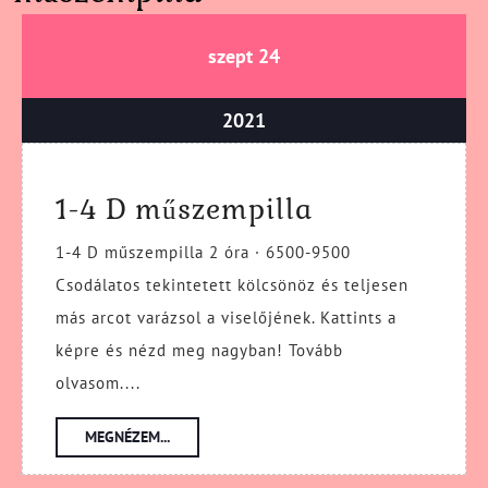
szeptember
szeptember
szept
24
24,
24,
2021
2021
szeptember
2021
24,
2021
1-
1-4 D műszempilla
4
1-4 D műszempilla 2 óra · 6500-9500
D
Csodálatos tekintetett kölcsönöz és teljesen
műszempill
más arcot varázsol a viselőjének. Kattints a
képre és nézd meg nagyban! Tovább
olvasom....
MEGNÉZEM...
MEGNÉZEM...