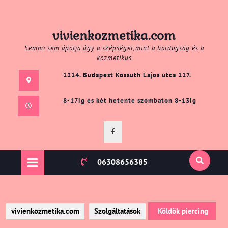
Skip
vivienkozmetika.com
to
Semmi sem ápolja úgy a szépséget,mint a boldogság és a
content
kozmetikus
1214. Budapest Kossuth Lajos utca 117.
8-17ig és két hetente szombaton 8-13ig
Facebook
Open
06308656385
Button
vivienkozmetika.com
Szolgáltatások
Köldök piercing