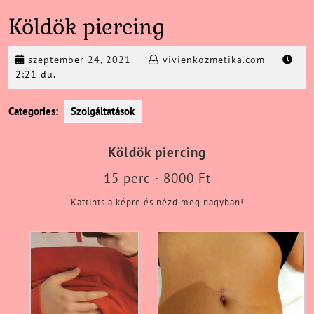
Köldök piercing
szeptember
vivienkoz
szeptember 24, 2021
vivienkozmetika.com
24,
2:21 du.
2021
Categories:
Szolgáltatások
Köldök piercing
15 perc · 8000 Ft
Kattints a képre és nézd meg nagyban!