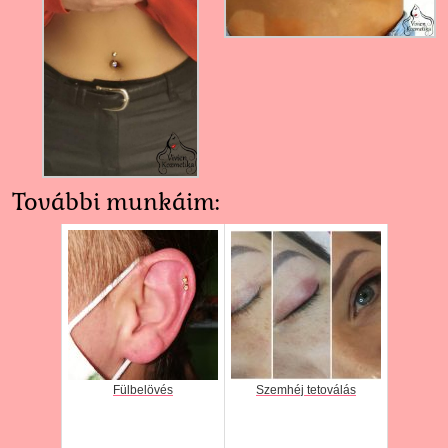
További munkáim:
Fülbelövés
Szemhéj tetoválás