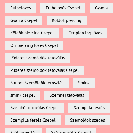
Fülbelövés
Fülbelövés Csepel
Gyanta
Gyanta Csepel
Köldök piercing
Köldök piercing Csepel
Orr piercing lövés
Orr piercing lövés Csepel
Púderes szemöldök tetoválás
Púderes szemöldök tetoválás Csepel
Satíros Szemöldök tetoválás
Smink
smink csepel
Szemhéj tetoválás
Szemhéj tetoválás Csepel
Szempilla festés
Szempilla festés Csepel
Szemöldök szedés
Száj tetoválás
Száj tetoválás Csepel