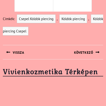
Címkék:
Csepel Köldök piercing
,
Köldök piercing
,
Köldök
piercing Csepel
Bejegyzés
navigáció
VISSZA
KÖVETKEZŐ
Previous
Next
post:
post:
Vivienkozmetika Térképen